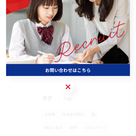
2026/07/26
塾の課題活動を効率化し中学受験で成果を出す家庭の学習管理法
2026/07/14
塾バイトで愛知県名古屋市南区の高時給と学業両立を実現する働き方ガイド
お問い合わせはこちら
お問い合わせはこちら
タグ
Tags
未経験
名古屋市南区
塾
就活に有利
研修
スキルアップ