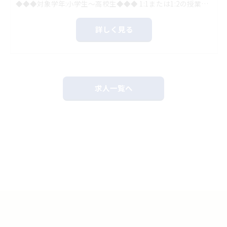
◆◆◆対象学年:小学生～高校生◆◆◆ 1:1または1:2の授業スタイルになりますので、 大勢の前での集団授業とは違い、教えやすさも抜群です！！ ◆◆◆得意科目のみでもOK◆◆◆ 指導可能な科目をお選びいただいております。 学年についてもご相談に応じますので、無理なく指導できますよ♪ ◆◆◆「担任制」の個別指導◆◆◆ スクールIEでは毎回同じ生徒さんの指導をしていただいています。 相性を重視していますので、先生側も安心して授業に臨めます！ ◆◆◆相談しやすい環境◆◆◆ 指導方法に悩んだり、教え方でつまづいてしまったときは迷わず室長や先輩講師に相談しましょう！ 誰でも最初は未経験からのスタートでした。 いろんな方の意見を聞いているうちに、自分自身も成長することができますよ。
詳しく見る
求人一覧へ