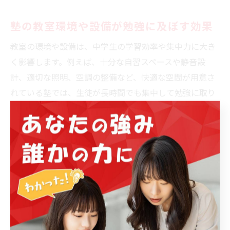
塾の教室環境や設備が勉強に及ぼす効果
教室の環境や設備は、中学生の学習効率や集中力に大き
く影響します。例えば、十分な自習スペースや静音設
計、適切な照明、空調の整備など、快適な空間が用意さ
れている塾では、生徒が長時間でも集中して勉強に取り
組みやすくなります。名古屋市南区の塾では、こうした
学習環境の整備に力を入れているところが多いのが特徴
です。
また、最新の学力診断システムやデジタル教材を導入し
ている塾では、個々の理解度に合わせた指導が可能とな
り、効率的な復習や苦手分野の克服がしやすくなりま
す。生徒の安全面にも配慮した設備が整っているかどう
かも、保護者にとって重要なチェックポイントです。実