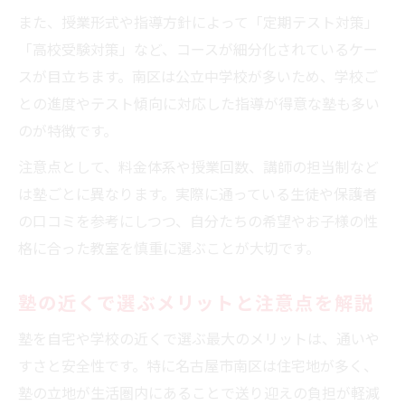
ト
また、授業形式や指導方針によって「定期テスト対策」
「高校受験対策」など、コースが細分化されているケー
中学生塾の選び方で失敗しない決め手
スが目立ちます。南区は公立中学校が多いため、学校ご
塾選びで失敗しないための比較ポイント
との進度やテスト傾向に対応した指導が得意な塾も多い
中学生塾の料金やコースの選択基準
のが特徴です。
口コミを活かした塾の選び方の実践例
注意点として、料金体系や授業回数、講師の担当制など
塾の合格実績や指導内容を徹底チェック
は塾ごとに異なります。実際に通っている生徒や保護者
保護者の体験から学ぶ塾選択の注意事項
の口コミを参考にしつつ、自分たちの希望やお子様の性
格に合った教室を慎重に選ぶことが大切です。
塾の近くで選ぶメリットと注意点を解説
塾を自宅や学校の近くで選ぶ最大のメリットは、通いや
すさと安全性です。特に名古屋市南区は住宅地が多く、
塾の立地が生活圏内にあることで送り迎えの負担が軽減