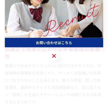
際に、「自習室が使いやすく、授業外でも勉強する習慣
がついた」という声も多く見受けられます。
塾選びの際は、設備面の充実度や教室の雰囲気を実際に
確認し、お子様が安心して学べる環境かどうかを見極め
ましょう。
お問い合わせはこちら
塾選びで見落としがちな学習環境の重要
お問い合わせはこちら
性
塾選びで料金やカリキュラムに目が行きがちですが、学
習環境の重要性を見落とすと、せっかくの塾通いが成果
につながらないこともあります。静かな教室、整った自
習環境、講師やスタッフとの信頼関係など、目に見えな
い「環境」が生徒のモチベーションや成績に大きな影響
を与えるためです。