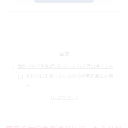
目次
南区で中学生塾選びに迷ったら必見のポイント
塾選びに失敗しないための初歩知識と心構
え
中学生塾の比較で見る南区の注目ポイント
塾の近くで選ぶメリットと注意点を解説
名古屋市南区の塾環境を知るための基礎情
報