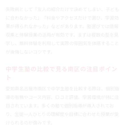
塾選びで見落とせない講師のサポート体制
失敗例として「友人の紹介だけで決めてしまい、子ども
学習効率向上のための塾選び基準を紹介
に合わなかった」「料金やアクセスだけで選び、学習効
中学生塾の学習効率を高める選び方の秘訣
果が得られなかった」などがあります。塾選びでは情報
塾の勉強法やサポート体制で差が出る理由
収集と体験授業の活用が有効です。まずは複数の塾を見
塾の近くで学習ペースを保つポイント解説
学し、無料体験を利用して実際の雰囲気を体感すること
塾の自習スペース活用で成績アップを狙う
が後悔しないコツです。
中学生塾選びで押さえたい効率重視の基準
中学生塾の比較で見る南区の注目ポイン
安心できる塾の特徴とは何かを徹底解説
ト
中学生塾で重視したい安心感の基準とは
塾選びで注意したいダメな塾の特徴を解説
愛知県名古屋市南区で中学生塾を比較する際は、個別指
導の有無やコース内容、口コミ評価、学習環境が特に注
保護者がチェックすべき塾の安全対策
目されています。多くの塾で個別指導が導入されてお
塾の口コミや体験談から安全性を見抜く方
り、生徒一人ひとりの理解度や目標に合わせた授業が受
法
けられるのが強みです。
塾のサポート体制とトラブル対応のポイン