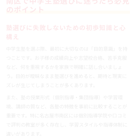
南区で中学生塾選びに迷ったら必見
塾の体験授業を活かした選び方のコツ
のポイント
塾の種類と学習環境が成績に与える影響
個別指導と集団指導の塾環境比較ポイント
塾選びに失敗しないための初歩知識と心
中学生塾の学習環境が成績向上に与える影
構え
響
中学生塾を選ぶ際、最初に大切なのは「目的意識」を持
南区で注目される塾の多様な指導スタイル
つことです。お子様の成績向上や志望校合格、苦手克服
塾の教室環境や設備が勉強に及ぼす効果
など、何を重視するかを家族で明確に話し合いましょ
塾選びで見落としがちな学習環境の重要性
う。目的が曖昧なまま塾選びを進めると、期待と現実に
ズレが生じてしまうことが多くあります。
講師や指導方法で塾を見極める秘訣とは
中学生塾の講師の質が結果に影響する理由
また、塾の授業形式（個別指導・集団指導）や学習環
塾の指導方法を比較し自分に合う選択を
境、講師の質など、各塾の特徴を事前に比較することが
重要です。特に名古屋市南区には個別指導学院や口コミ
口コミで評判の良い塾講師の特徴を調査
で評判の教室が多く存在し、学習スタイルや指導体制に
塾の個別指導と集団指導の違いを理解する
違いがあります。