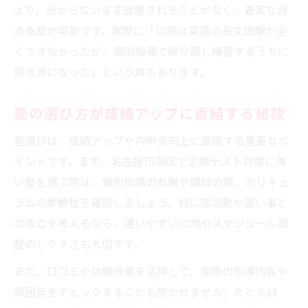
より、分からないまま放置されることがなく、着実な弱
南区発・定期テストで差をつける学習戦略
点克服が可能です。実際に「以前は英語の長文読解が全
塾活用で定期テスト対策に差をつける方法
くできなかったが、個別指導で繰り返し練習するうちに
塾のオリジナル教材で効率的に得点アップ
得点源になった」という声もあります。
塾で身につくテスト直前対策の極意
塾の選び方が成績アップに直結する秘訣
塾講師が教える高得点を狙う学習戦略
塾の情報力で試験傾向を先取りするコツ
塾選びは、成績アップや内申点向上に直結する重要なポ
イントです。まず、名古屋市南区で定期テスト対策に強
い塾を選ぶ際は、個別指導の有無や講師の質、カリキュ
ラムの柔軟性を確認しましょう。特に部活動や習い事と
の両立を考えるなら、通いやすい立地やスケジュール調
整のしやすさも大切です。
また、口コミや体験授業を活用して、実際の指導内容や
雰囲気をチェックすることも欠かせません。たとえば