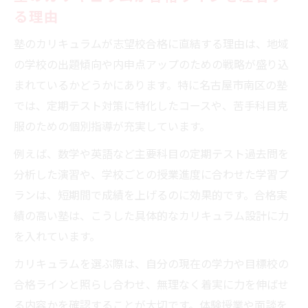
る理由
塾のカリキュラムが志望校合格に直結する理由は、地域
の学校の出題傾向や内申点アップのための戦略が盛り込
まれているかどうかにあります。特に名古屋市南区の塾
では、定期テスト対策に特化したコースや、苦手科目克
服のための個別指導が充実しています。
例えば、数学や英語など主要科目の定期テスト過去問を
分析した演習や、学校ごとの授業進度に合わせた学習プ
ランは、短期間で成績を上げるのに効果的です。合格実
績の高い塾は、こうした具体的なカリキュラム設計に力
を入れています。
カリキュラムを選ぶ際は、自分の現在の学力や目標校の
合格ラインと照らし合わせ、無理なく着実に力を伸ばせ
る内容かを確認することが大切です。体験授業や面談を