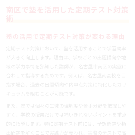
塾の自習室がテスト対策に役立つポイント
南区で塾を活用した定期テスト対策
志望校合格へ導く塾選びの新基準
術
志望校合格に近づく塾の特徴を徹底解説
塾のカリキュラムが合格ラインを左右する
塾の活用で定期テスト対策が変わる理由
理由
定期テスト対策において、塾を活用することで学習効率
口コミで見る塾選びのリアルな基準
が大きく向上します。理由は、学校ごとの出題傾向や地
合格実績が高い塾の選び方のコツ
域の学力事情を熟知した講師が、名古屋市南区の実態に
塾の指導力で志望校合格への道が開ける
合わせて指導するためです。例えば、名古屋南高校を目
指す場合、過去の出題傾向や内申点対策に特化したカリ
勉強時間を増やすなら塾通いで効率化
キュラムを組むことが可能です。
塾通いが勉強時間を効率的に増やす理由
塾の活用で学習習慣を定着させるコツ
また、塾では個々の生徒の理解度や苦手分野を把握しや
すく、学校の授業だけでは補いきれないポイントを重点
塾の個別指導で苦手科目を短期間で克服
的に指導します。特に定期テスト前には、予想問題や頻
塾と家庭学習のバランスの取り方
出問題を解くことで実践力が養われ、実際のテストで高