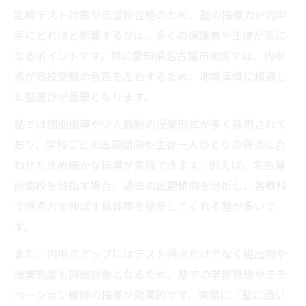
定期テスト対策や志望校合格のため、塾の指導力が内申
点にどれほど影響するかは、多くの保護者や生徒が気に
なるポイントです。特に愛知県名古屋市南区では、内申
点が高校受験の合否を左右するため、地域事情に精通し
た塾選びが重要となります。
塾では個別指導や少人数制の授業形式が多く採用されて
おり、学校ごとの出題傾向や生徒一人ひとりの弱点に合
わせたきめ細かな指導が実現できます。例えば、名古屋
南高校を目指す場合、過去の出題傾向を分析し、各教科
で得点力を伸ばす具体策を提示してくれる塾が多いで
す。
また、内申点アップにはテスト得点だけでなく提出物や
授業態度も評価対象となるため、塾での学習管理やモチ
ベーション維持の指導が効果的です。実際に「塾に通い