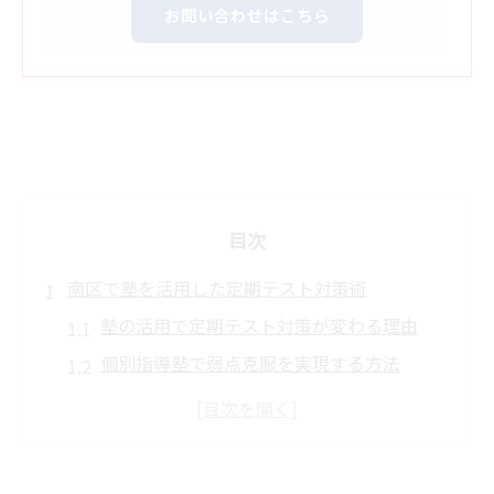
お問い合わせはこちら
目次
南区で塾を活用した定期テスト対策術
塾の活用で定期テスト対策が変わる理由
個別指導塾で弱点克服を実現する方法
塾の選び方が成績アップに直結する秘訣
塾を使った効果的な学習スケジュールの立
て方