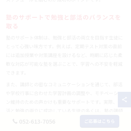
塾のサポートで勉強と部活のバランスを
取る
塾のサポート体制は、勉強と部活の両立を目指す生徒に
とって心強い味方です。例えば、定期テスト対策の直前
には追加授業や対策講座を設けるなど、時期に応じた柔
軟な対応が可能な塾を選ぶことで、学習への不安を軽減
できます。
また、講師との密なコミュニケーションを通じて、部活
や学校行事に合わせた学習計画の調整や、モチベーショ
ン維持のための声かけも重要なサポートです。実際、部
活と勉強の両立に成功している生徒の多くは、塾の講師
からの励ましや的確なアドバイスを受けることで、目標
052-613-7056
ご応募はこちら
達成に近づいています。保護者との連携も含めた総合的