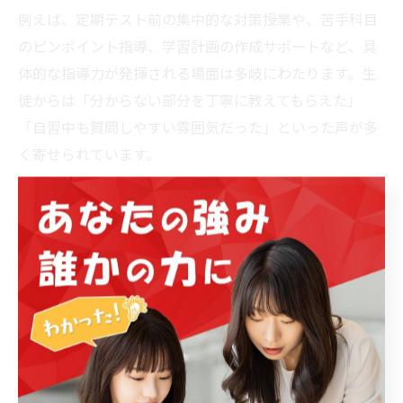
例えば、定期テスト前の集中的な対策授業や、苦手科目
のピンポイント指導、学習計画の作成サポートなど、具
体的な指導力が発揮される場面は多岐にわたります。生
徒からは「分からない部分を丁寧に教えてもらえた」
「自習中も質問しやすい雰囲気だった」といった声が多
く寄せられています。
指導力を見極めるには、体験授業や講師との面談を通じ
て、分かりやすさや親身な対応を実感することが重要で
す。自分に合った講師や指導スタイルを選ぶことで、志
望校合格への道が大きく開けます。
勉強時間を増やすなら塾通いで効率
化