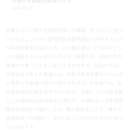
き寄せる塾選び実践ガイド
2026/01/28
定期テスト対策や志望校合格への準備、思うように進ん
でいるでしょうか？愛知県名古屋市南区で内申点アップ
や高校受験を目指すとき、どの塾を選び、どのタイミン
グで開始するかは迷いが尽きない課題です。地域の学力
事情や合格ラインをふまえた現状分析と、部活や生活と
の両立まで考えた塾選びは、本気で未来を変えたい人ほ
ど慎重さや情報の深さが求められます。本記事では、名
古屋南高校合格を志す方のために、定期テスト対策を軸
にした実践的な塾活用法と選び方、今始めるべき学習戦
略を具体的にお届けします。読み進めることで、確かな
目標達成への道筋と、自分に合った学びのカタチが見つ
かるはずです。