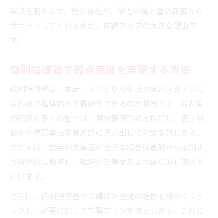
塾の自習サポートで勉強時間を最大化
得点を狙えます。塾の存在が、学習の質と量の両面から
内申点アップを支える塾の指導力とは
サポートしてくれる点が、成績アップの大きな理由で
塾の指導力が内申点に与える影響を解説
す。
塾で身につくテスト対策のノウハウ
個別指導塾で弱点克服を実現する方法
塾講師が実践する内申点アップ指導法
塾のフォロー体制で成績を安定させる方法
個別指導塾は、生徒一人ひとりの弱点や学習スタイルに
塾活用で内申点向上を実感するステップ
合わせて指導内容を最適化できるのが特徴です。名古屋
部活も勉強も両立できる塾の選び方
市南区の多くの塾では、個別指導形式を採用し、苦手科
目や不得意単元を徹底的に洗い出して対策を講じます。
塾選びで部活と勉強を両立するコツ
たとえば、数学の文章題が苦手な場合は基礎から応用ま
塾の柔軟なスケジュールが両立を支援
で段階的に指導し、理解が定着するまで繰り返し演習を
部活生が塾で効率よく学ぶ方法
行います。
塾のサポートで勉強と部活のバランスを取
さらに、個別指導塾では講師が生徒の進捗を細かくチェ
る
ックし、必要に応じて学習プランを修正します。これに
塾の個別指導が両立希望者に最適な理由