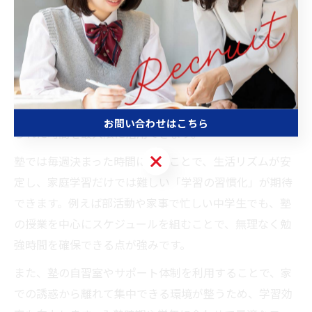
塾通いが勉強時間を効率的に増やす理由
定期テスト対策や高校受験に向けて、塾通いを始めると
勉強時間が自然と増える理由は、計画的な学習環境が整
うからです。特に愛知県名古屋市南区の塾では、個別指
導や集団授業など多様な授業形式が用意されており、限
お問い合わせはこちら
られた時間を最大限に活用できます。
お問い合わせはこちら
塾では毎週決まった時間に通うことで、生活リズムが安
定し、家庭学習だけでは難しい「学習の習慣化」が期待
できます。例えば部活動や家事で忙しい中学生でも、塾
の授業を中心にスケジュールを組むことで、無理なく勉
強時間を確保できる点が強みです。
また、塾の自習室やサポート体制を利用することで、家
での誘惑から離れて集中できる環境が整うため、学習効