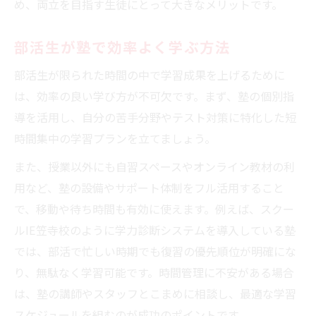
め、両立を目指す生徒にとって大きなメリットです。
部活生が塾で効率よく学ぶ方法
部活生が限られた時間の中で学習成果を上げるために
は、効率の良い学び方が不可欠です。まず、塾の個別指
導を活用し、自分の苦手分野やテスト対策に特化した短
時間集中の学習プランを立てましょう。
また、授業以外にも自習スペースやオンライン教材の利
用など、塾の設備やサポート体制をフル活用すること
で、移動や待ち時間も有効に使えます。例えば、スクー
ルIE笠寺校のように学力診断システムを導入している塾
では、部活で忙しい時期でも復習の優先順位が明確にな
り、無駄なく学習可能です。時間管理に不安がある場合
は、塾の講師やスタッフとこまめに相談し、最適な学習
スケジュールを組むのが成功のポイントです。