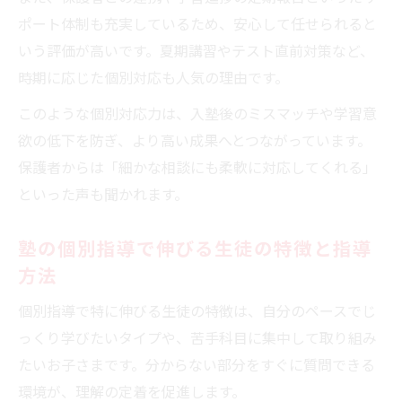
口コミや資料請求を活用した塾情報の集め
ポート体制も充実しているため、安心して任せられると
方
いう評価が高いです。夏期講習やテスト直前対策など、
地元講師が在籍する塾のメリットと安心感
時期に応じた個別対応も人気の理由です。
体験授業で子どもと塾の相性を確かめる重
このような個別対応力は、入塾後のミスマッチや学習意
要性
欲の低下を防ぎ、より高い成果へとつながっています。
みやび個別指導学院の料金や退会手続きも徹底
保護者からは「細かな相談にも柔軟に対応してくれる」
チェック
といった声も聞かれます。
みやび個別指導学院の塾料金体系を詳しく
塾の個別指導で伸びる生徒の特徴と指導
解説
方法
塾ごとの退会手続きや注意点を比較し安心
の選択
個別指導で特に伸びる生徒の特徴は、自分のペースでじ
夏期講習や追加オプション費用の確認ポイ
っくり学びたいタイプや、苦手科目に集中して取り組み
ント
たいお子さまです。分からない部分をすぐに質問できる
みやび個別指導学院のテストターボ料金も
環境が、理解の定着を促進します。