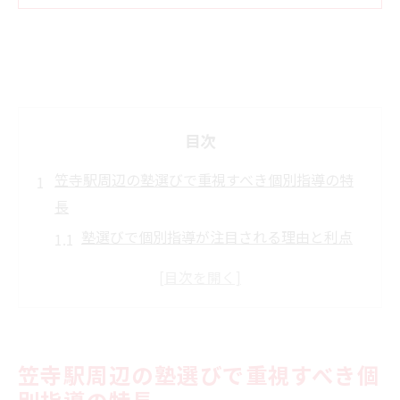
目次
笠寺駅周辺の塾選びで重視すべき個別指導の特
長
塾選びで個別指導が注目される理由と利点
を解説
個別指導の塾が学力向上に与える具体的な
効果
笠寺駅周辺で人気の塾に見られる個別対応
笠寺駅周辺の塾選びで重視すべき個
力とは