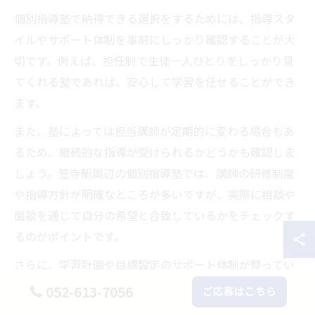
個別指導塾で納得できる選択をするためには、指導スタ
イルやサポート体制を事前にしっかり確認することが大
切です。例えば、担任制で生徒一人ひとりをしっかり見
てくれる塾であれば、安心して学習を任せることができ
ます。
また、塾によっては担当講師が定期的に変わる場合もあ
るため、継続的な指導が受けられるかどうかも確認しま
しょう。笠寺駅周辺の個別指導塾では、講師の研修制度
や指導方針が明確なところが多いですが、実際に相談や
面談を通じて自分の希望と合致しているかをチェックす
るのがポイントです。
さらに、学習計画や目標設定のサポート体制が整ってい
るかも重要な比較ポイントです。自宅学習へのアドバイ
052-613-7056
ご応募はこちら
スや保護者への報告体制など、家庭との連携がしっかり