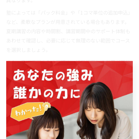
塾によっては「パック料金」や「1コマ単位の追加申込」
など、柔軟なプランが用意されている場合もあります。
夏期講習の内容や時間割、講習期間中のサポート体制も
あわせて確認し、必要に応じて無理のない範囲でコース
を選択しましょう。
また、夏期講習のみの受講や、通常授業との併用が可能
かも塾によって異なります。予算と目的に応じて最適な
プランを選び、無駄な出費を抑えることが重要です。事
前の見積もりや相談を積極的に利用し、安心して申込を
進めましょう。
個別指導塾の割引制度や入会金の有無も
比較しよう