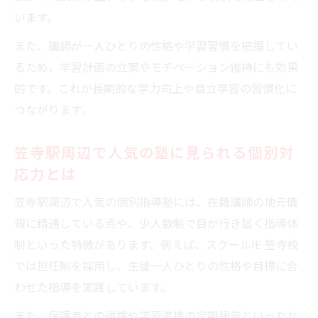
影響
います。
個別指導塾で得られる一人ひとりのサポー
また、講師が一人ひとりの性格や学習習慣を把握してい
ト体験
るため、学習計画の立案やモチベーション維持にも効果
塾講師との相性が個別指導の成果を左右す
的です。これが長期的な学力向上や自立学習の習慣化に
る理由
つながります。
1対2指導とマンツーマンの違いを塾比較で
検討
笠寺駅周辺で人気の塾に見られる個別対
塾の実績や口コミで分かるマンツーマン指
応力とは
導の強み
笠寺駅周辺で人気の個別指導塾には、在籍講師の地元情
納得の塾を笠寺駅で見つけるヒントを解説
報に精通している点や、少人数制で目が行き届く指導体
塾選びに失敗しないための比較ポイントを
制といった特徴があります。例えば、スクールIE 笠寺校
整理
では担任制を採用し、生徒一人ひとりの性格や目標に合
個別指導塾で納得できる選択をするコツと
わせた指導を実践しています。
は
また、保護者との連携や学習進捗の定期報告といったサ