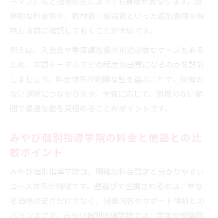
ーマン」など指導形式によっても費用が異なります。具
体的な料金例や、教材費・施設費といった追加費用の有
無も事前に確認しておくことが大切です。
例えば、入会金や季節講習費が別途必要なケースもある
ため、年間トータルでどの程度の出費になるのかを試算
しましょう。料金体系が明瞭な塾を選ぶことで、後悔の
ない選択につながります。予算に応じて、無理のない範
囲で最適な塾を見極めることがポイントです。
みやび個別指導学院の料金と他塾との比
較ポイント
みやび個別指導学院は、明確な料金設定と分かりやすい
コース体系が特徴です。塾選びで重視されるのは、単な
る価格の安さだけでなく、授業内容やサポート体制との
バランスです。みやび個別指導学院では、学年や受講回