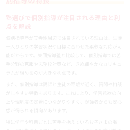
別指導の特長
塾の個別指導で伸びる生徒の特徴と指導方
法
塾選びで個別指導が注目される理由と利
塾を比較する際に重視したい個別指導の質
点を解説
と講師力
個別指導塾が笠寺駅周辺で注目されている理由は、生徒
個別指導塾の料金比較で後悔しない選び方
一人ひとりの学習状況や目標に合わせた柔軟な対応が可
塾の料金体系と個別指導の費用相場を徹底
能だからです。集団指導塾と比較して、個別指導では苦
チェック
手分野の克服や志望校対策など、きめ細やかなカリキュ
みやび個別指導学院の料金と他塾との比較
ラムが組めるのが大きな利点です。
ポイント
また、個別指導は講師と生徒の距離が近く、質問や相談
スクールIEなど個別指導塾の料金設定を見
がしやすい特徴もあります。これにより、学習意欲の向
極めるコツ
上や理解度の定着につながりやすく、保護者からも安心
夏期講習の料金まで塾選びで押さえるべき
感が得られる傾向があります。
費用面
特に学年や科目ごとに苦手を抱えているお子さまの場
個別指導塾の割引制度や入会金の有無も比