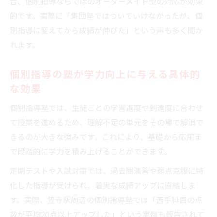
合、個別指導ならではのオーダーメイド型の対応が効果
較しよう
的です。実際に「集団塾ではついていけなかったが、個
塾を探すなら笠寺駅近くの個別指導に注目
別指導に変えてから成績が伸びた」という声も多く聞か
笠寺駅周辺で塾探しに個別指導が選ばれる
れます。
理由
塾選びで押さえたい立地と通いやすさの重
個別指導の塾が学力向上に与える具体的
要性
な効果
個別指導塾の体験授業で相性を確かめるメ
個別指導塾では、生徒ごとの学習進度や到達度に合わせ
リット
て授業を進めるため、理解不足の単元をその場で解消で
みやび個別指導学院やトライプラスの特徴
きるのが大きな強みです。これにより、基礎から応用ま
を比較
で段階的に学力を積み上げることができます。
塾の資料請求や口コミ活用で納得の選択を
定期テストや入試対策では、過去問演習や弱点克服に特
目指そう
化した指導が受けられ、着実な成績アップに直結しま
マンツーマン指導が塾選びに与える影響とは
す。実際、笠寺駅周辺の個別指導塾では「苦手科目の点
塾のマンツーマン指導が学習効果に及ぼす
数が平均20点以上アップした」という実例も報告されて