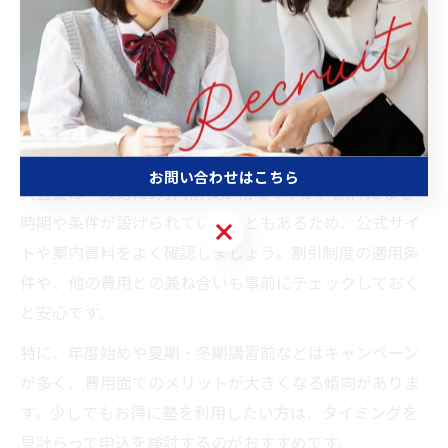
個別指導塾を選ぶ際には、割引制度や入会金の有無も重
要な比較ポイントです。多くの塾では「兄弟割引」「友
人紹介割引」など、家庭の負担を軽減する制度が用意さ
れています。例えば、みやび個別指導学院やスクールIE
などでも、時期によって入会金無料キャンペーンや割引
特典が実施されることがあります。
お問い合わせはこちら
入会金は一般的に1万円前後が相場ですが、無料になる
時期や条件が設けられていることもあるため、公式サイ
お問い合わせはこちら
トや案内資料をよく確認しましょう。割引制度の適用条
件や、他の費用との兼ね合いも事前にチェックしておく
と安心です。
特に、年度始めや夏期・冬期講習前などはキャンペーン
が多く、費用面でのメリットが大きくなる傾向がありま
す。少しでもお得に塾を利用したい方は、タイミングを
見計らって申込を検討するのがおすすめです。