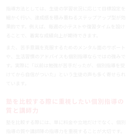
要チェック
指導方法としては、生徒の学習状況に応じて目標設定を
塾の入会金や割引制度を活用して賢く選ぶ
細かく行い、達成感を積み重ねるステップアップ型が効
方法
果的です。例えば、毎週の小テストや復習タイムを設け
ることで、着実な成績向上が期待できます。
また、苦手意識を克服するためのメンタル面のサポート
や、生活習慣のアドバイスも個別指導ならではの強みで
す。実際に「以前は勉強が苦手だったが、個別指導を受
けてから自信がついた」という生徒の声も多く寄せられ
ています。
塾を比較する際に重視したい個別指導の
質と講師力
塾を比較する際には、単に料金や立地だけでなく、個別
指導の質や講師陣の指導力を重視することが大切です。