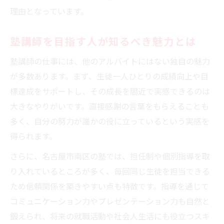
塾で得意分野を生かして活躍する方法
理由となっています。
塾での指導に得意科目を役立てるコツ
塾講師を目指す人が知るべき魅力とは
塾勤務で強みを活かすキャリアアップ術
塾講師求人選びで注目すべきポイント
塾講師の仕事には、他のアルバイトにはない独自の魅力
が多数あります。まず、生徒一人ひとりの成績向上や目
塾講師求人で重視したい選び方のコツ
標達成をサポートし、その成長を間近で実感できるのは
塾で理想の職場を見つける比較ポイント
大きなやりがいです。直接感謝の言葉をもらえることも
塾求人選びで見落とせない条件とは何か
多く、自分の努力が誰かの役に立っているという実感を
塾講師の求人情報を賢く選ぶ秘訣を解説
得られます。
塾求人で自分に合った条件を探す方法
さらに、名古屋市南区の塾では、担任制や個別指導を取
充実研修で未経験でも自信を持てる塾勤務
り入れているところが多く、毎回同じ生徒を担当できる
塾の研修制度が未経験者に最適な理由
ため信頼関係を築きやすい点も特徴です。指導を通じて
塾で自信を持って働ける研修の特徴
コミュニケーション力やプレゼンテーション力も自然と
塾の充実した研修内容を具体的に紹介
鍛えられ、将来の就職活動や社会人生活にも役立つスキ