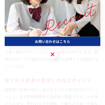
求人では、1コマ単位で勤務できるため、家庭の都合に
合わせて働きやすい傾向があります。さらに、急な用事
や家庭の事情が発生した場合にも、他講師とのシフト調
整がしやすい環境が整っています。
こうした柔軟な勤務体制は、子育て中の方や介護を担う
方にも支持されています。実際に、未経験から始めた講
お問い合わせはこちら
師の中には「家庭のペースに合わせて無理なく働けるの
で長く続けやすい」といった声も寄せられています。家
お問い合わせはこちら
族のサポートと塾側の協力が両立を後押しする要因とな
っています。
塾で叶う家事や育児との両立ポイント
塾勤務で家事や育児と両立するための具体的なポイント
として、まず勤務時間帯の選択肢が豊富であることが挙
げられます。平日の夕方や夜間、土曜日の午前・午後な