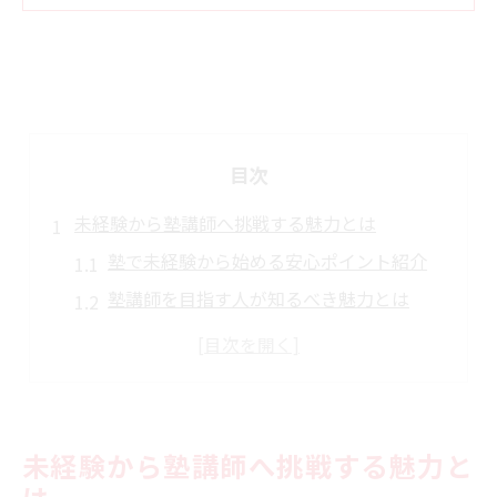
目次
未経験から塾講師へ挑戦する魅力とは
塾で未経験から始める安心ポイント紹介
塾講師を目指す人が知るべき魅力とは
塾ならではのやりがいを未経験者が実感
塾講師デビューに必要な心構えと準備
未経験から塾に挑戦しやすい理由を解説
シフト調整が柔軟な塾で働く安心感
未経験から塾講師へ挑戦する魅力と
塾ならではの柔軟なシフトで働くメリット