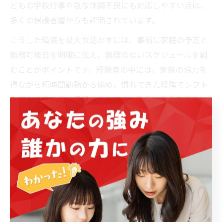
どもの学校行事や急な体調不良にも対応しやすい点は、
多くの保護者層からも評価されています。
こうした環境を最大限活かすには、事前に家庭の予定と
勤務可能日を明確に伝え、無理のないスケジュールを組
むことがポイントです。経験者の中には、家族の協力を
得ながら短時間勤務から始め、慣れてきた段階でシフト
を増やす方も多く見受けられます。家庭と仕事を両立し
たい方にとって、塾講師は柔軟性に富んだ働き方の選択
肢となります。
塾講師が家庭と両立しやすい理由を紹介
塾講師が家庭と両立しやすい大きな理由は、授業が夕方
以降や土曜日に集中しているため、日中の家事や育児時
間を確保しやすい点にあります。特に名古屋市南区の塾