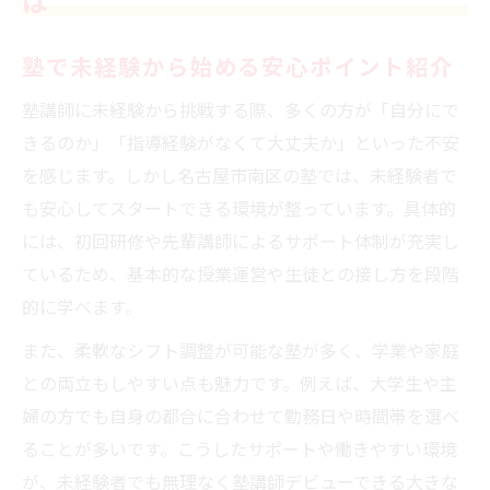
は
塾講師の仕事とプライベート両立の秘訣
塾で未経験から始める安心ポイント紹介
塾で自分に合ったシフトを組むコツとは
塾の柔軟な働き方が人気の理由を解説
塾講師に未経験から挑戦する際、多くの方が「自分にで
塾で無理なく続けられる働き方の工夫
きるのか」「指導経験がなくて大丈夫か」といった不安
を感じます。しかし名古屋市南区の塾では、未経験者で
南区で叶える塾講師と家庭の両立術
も安心してスタートできる環境が整っています。具体的
塾勤務と家庭生活を両立する働き方の工夫
には、初回研修や先輩講師によるサポート体制が充実し
塾講師が家庭と両立しやすい理由を紹介
ているため、基本的な授業運営や生徒との接し方を段階
塾で叶う家事や育児との両立ポイント
的に学べます。
塾で家庭を大切にできる働き方を考える
また、柔軟なシフト調整が可能な塾が多く、学業や家庭
塾講師なら無理せず両立できる秘訣を紹介
との両立もしやすい点も魅力です。例えば、大学生や主
得意科目を活かした塾での働き方紹介
婦の方でも自身の都合に合わせて勤務日や時間帯を選べ
塾で得意科目を活かす指導のポイント
ることが多いです。こうしたサポートや働きやすい環境
塾講師が自分の強みを活用する働き方
が、未経験者でも無理なく塾講師デビューできる大きな