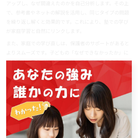
アップし、なぜ間違えたのかを自己分析します。その上
で、参考書やネットの解説を活用し、同じタイプの問題
を繰り返し解くと効果的です。これにより、塾での学び
が家庭学習と自然にリンクします。
また、家庭での学び直しは、保護者のサポートがあると
よりスムーズです。子どもの「なぜできなかったか」に
寄り添い、焦らず繰り返し挑戦できる環境を整えましょ
う。塾の課題を家庭で活かすことで、着実な学力アップ
が期待できます。
塾と家庭の学習内容をリンクさせる秘訣
塾と家庭学習の内容をうまくリンクさせるには、双方の
学習テーマや進度を把握し、重複や抜け漏れがないよう
調整することが大切です。塾のカリキュラムや宿題内容