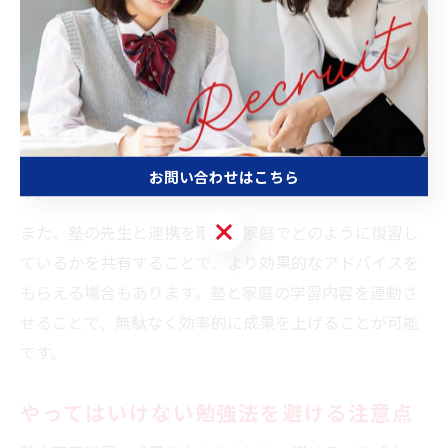
を保護者が定期的に確認し、家庭学習で補いたいポイン
トを明確にします。
具体的な方法としては、塾の教材やノートを家庭学習の
計画に組み入れたり、塾の授業後に「今日習った内容を
家で説明する」習慣をつけるのがおすすめです。これに
より、理解度の確認と定着を同時に図ることができま
お問い合わせはこちら
す。
お問い合わせはこちら
また、塾の先生と連携を取り、家庭でどのように復習し
ているかを共有することで、より効果的なアドバイスを
もらえる場合もあります。塾と家庭の学習内容を連動さ
せることで、無駄なく効率的に成果を上げることが可能
です。
やってはいけない勉強法を避ける注意点