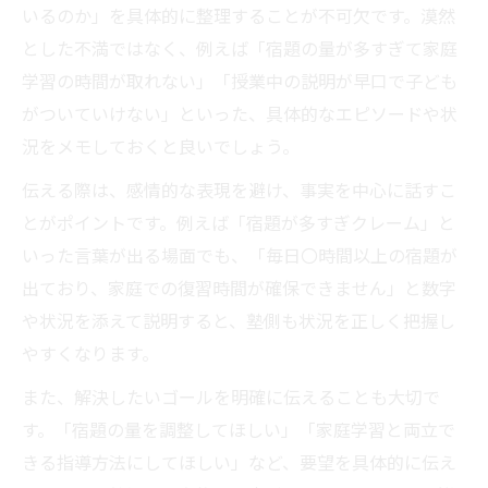
塾課題の進捗管理で家庭学習をサポート
いるのか」を具体的に整理することが不可欠です。漠然
塾の先生 お礼を伝えるベストなタイミング
とした不満ではなく、例えば「宿題の量が多すぎて家庭
塾と家庭学習の役割分担を明確に決める
学習の時間が取れない」「授業中の説明が早口で子ども
がついていけない」といった、具体的なエピソードや状
塾での相談内容を家庭に反映する工夫
況をメモしておくと良いでしょう。
伝える際は、感情的な表現を避け、事実を中心に話すこ
とがポイントです。例えば「宿題が多すぎクレーム」と
いった言葉が出る場面でも、「毎日〇時間以上の宿題が
出ており、家庭での復習時間が確保できません」と数字
や状況を添えて説明すると、塾側も状況を正しく把握し
やすくなります。
また、解決したいゴールを明確に伝えることも大切で
す。「宿題の量を調整してほしい」「家庭学習と両立で
きる指導方法にしてほしい」など、要望を具体的に伝え