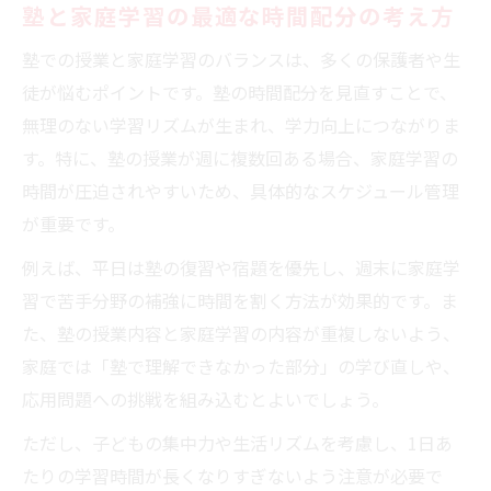
塾と家庭学習の最適な時間配分の考え方
塾での授業と家庭学習のバランスは、多くの保護者や生
徒が悩むポイントです。塾の時間配分を見直すことで、
無理のない学習リズムが生まれ、学力向上につながりま
す。特に、塾の授業が週に複数回ある場合、家庭学習の
時間が圧迫されやすいため、具体的なスケジュール管理
が重要です。
例えば、平日は塾の復習や宿題を優先し、週末に家庭学
習で苦手分野の補強に時間を割く方法が効果的です。ま
た、塾の授業内容と家庭学習の内容が重複しないよう、
家庭では「塾で理解できなかった部分」の学び直しや、
応用問題への挑戦を組み込むとよいでしょう。
ただし、子どもの集中力や生活リズムを考慮し、1日あ
たりの学習時間が長くなりすぎないよう注意が必要で