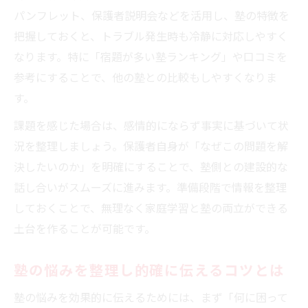
塾の課題を具体的に整理して相談するコツ
パンフレット、保護者説明会などを活用し、塾の特徴を
塾にクレームを伝える時の冷静な話し方
把握しておくと、トラブル発生時も冷静に対応しやすく
塾の先生と建設的な対話を促す事前準備
なります。特に「宿題が多い塾ランキング」や口コミを
参考にすることで、他の塾との比較もしやすくなりま
宿題多すぎクレームを円満に伝える方法
す。
塾とのやり取りで意識したい配慮と工夫
成績伸び悩み時に見直したい学習の工夫
課題を感じた場合は、感情的にならず事実に基づいて状
況を整理しましょう。保護者自身が「なぜこの問題を解
塾だけに頼らず家庭学習を見直す重要性
決したいのか」を明確にすることで、塾側との建設的な
塾課題の復習法で学力アップを目指す
話し合いがスムーズに進みます。準備段階で情報を整理
塾の宿題とテスト勉強を両立する新習慣
しておくことで、無理なく家庭学習と塾の両立ができる
やってはいけない勉強法を避ける実践例
土台を作ることが可能です。
塾での成果が出ない時の原因分析ポイント
塾と家庭をつなぐ実践ステップで安心解決
塾の悩みを整理し的確に伝えるコツとは
塾と家庭で情報共有を徹底する方法
塾の悩みを効果的に伝えるためには、まず「何に困って