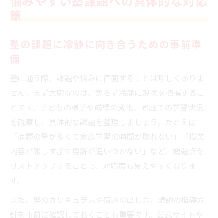
悩みやすい塾課題への具体的な対応
家庭学習と塾の両立を叶えるコツを伝授
策
塾と家庭学習の最適な時間配分の考え方
塾の宿題を効率よくこなす習慣作りの工夫
塾の課題に冷静に向き合うための事前準
備
塾の課題を家庭学習で活かす学び直し術
塾と家庭の学習内容をリンクさせる秘訣
塾に通う際、課題や悩みに直面することは珍しくありま
やってはいけない勉強法を避ける注意点
せん。まず大切なのは、焦らず冷静に現状を把握するこ
とです。子どもの様子や成績の変化、家庭での学習状況
宿題が多すぎて困る時の柔軟な乗り越え方
を観察し、具体的な課題を整理しましょう。たとえば
塾の宿題多すぎ問題に冷静に対処する方法
「宿題の量が多くて家庭学習の時間が取れない」「授業
宿題多すぎクレームを穏やかに伝える工夫
内容が難しすぎて理解が追いつかない」など、問題点を
塾の課題が多い時の優先順位の決め方
リストアップすることで、対応策も見えやすくなりま
宿題の取捨選択で塾と家庭の両立を実現
す。
塾の先生と宿題量を相談する際のポイント
また、塾のカリキュラムや宿題の出し方、講師の指導方
塾への相談を円滑に進めるポイントとは
針を事前に確認しておくことも重要です。公式サイトや