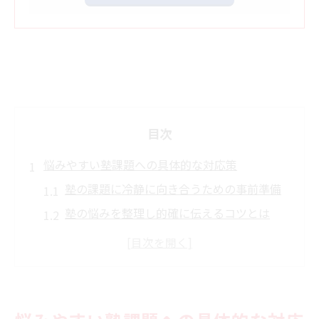
目次
悩みやすい塾課題への具体的な対応策
塾の課題に冷静に向き合うための事前準備
塾の悩みを整理し的確に伝えるコツとは
塾の先生との連携で解決を目指す方法
宿題が多い塾ランキングも参考にした対策
案
塾へのクレーム例から学ぶ改善ポイント